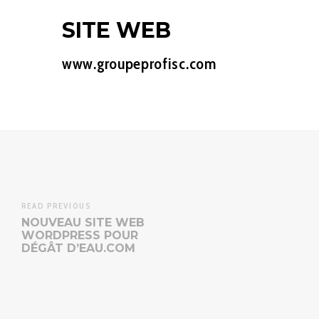
SITE WEB
www.groupeprofisc.com
READ PREVIOUS
NOUVEAU SITE WEB
WORDPRESS POUR
DÉGÂT D’EAU.COM