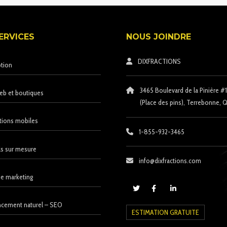
ERVICES
NOUS JOINDRE
DIXFRACTIONS
tion
3465 Boulevard de la Pinière #
eb et boutiques
(Place des pins)
, Terrebonne, Q
tions mobiles
1-855-932-3465
ls sur mesure
info@dixfractions.com
ie marketing
cement naturel – SEO
ESTIMATION GRATUITE