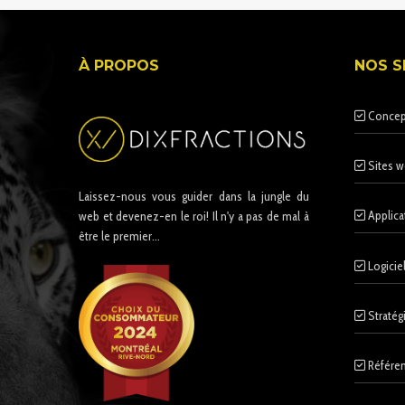
À PROPOS
NOS S
Concep
Sites w
Laissez-nous vous guider dans la jungle du
Applica
web et devenez-en le roi! Il n'y a pas de mal à
être le premier...
Logicie
Stratég
Référen