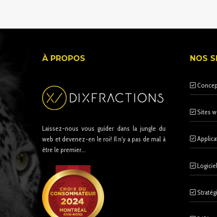
À PROPOS
NOS S
Concep
Sites w
Laissez-nous vous guider dans la jungle du
Applica
web et devenez-en le roi! Il n'y a pas de mal à
être le premier...
Logicie
Stratég